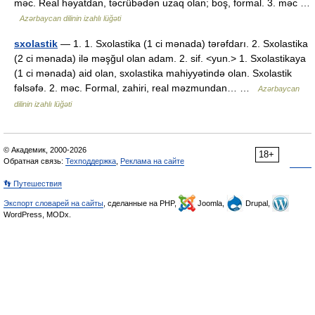
məc. Real həyatdan, təcrübədən uzaq olan; boş, formal. 3. məc …
Azərbaycan dilinin izahlı lüğəti
sxolastik
— 1. 1. Sxolastika (1 ci mənada) tərəfdarı. 2. Sxolastika
(2 ci mənada) ilə məşğul olan adam. 2. sif. <yun.> 1. Sxolastikaya
(1 ci mənada) aid olan, sxolastika mahiyyətində olan. Sxolastik
fəlsəfə. 2. məc. Formal, zahiri, real məzmundan… …
Azərbaycan
dilinin izahlı lüğəti
© Академик, 2000-2026
18+
Обратная связь:
Техподдержка
,
Реклама на сайте
👣 Путешествия
Экспорт словарей на сайты
, сделанные на PHP,
Joomla,
Drupal,
WordPress, MODx.