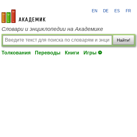
EN
DE
ES
FR
academic.ru
Словари и энциклопедии на Академике
Найти!
Толкования
Переводы
Книги
Игры ⚽