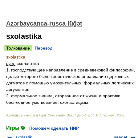
Azərbaycanca-rusca lüğət
sxolastika
Толкование
Перевод
sxolastika
сущ.
схоластика:
1. господствующее направление в средневековой философии,
целью которого было теоретическое оправдание церковных
догматов с помощью умозрительных, формальных логических
аргументов
2. формальное знание, оторванное от жизни и практики,
бесплодное умствование; схоластицизм
Azərbaycanca-rusca lüğət. Dörd cilddə. Bakı, “Şərq-Qərb”
.
M.T.Tağıyev
.
2006
.
Игры ⚽
Поможем сделать НИР
sxolastik
səadət