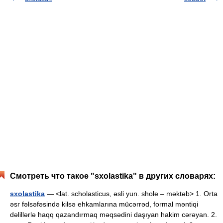
Смотреть что такое "sxolastika" в других словарях:
sxolastika
— <lat. scholasticus, əsli yun. shole – məktəb> 1. Orta
əsr fəlsəfəsində kilsə ehkamlarına mücərrəd, formal məntiqi
dəlillərlə haqq qazandırmaq məqsədini daşıyan hakim cərəyan. 2.